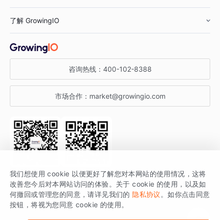
鞋服行业
客户数据平台
咨询服务
了解 GrowingIO
汽车行业
智能运营
增长干货
金融行业
获客分析
增长公开课
关于 GrowingIO
咨询热线：
400-102-8388
私有化部署
A/B 实验
增长博客
增长大会
市场合作：
market@growingio.com
渠道质量分析
产品使用文档
StartDT DAY
开发者文档
行业活动
SDK 文档
关注公众号
获取更多干货
我们想使用 cookie 以便更好了解您对本网站的使用情况，这将
场景指南
改善您今后对本网站访问的体验。关于 cookie 的使用，以及如
GrowingIO 是专注于数据智能分析与增长的品牌，核心平台为 GrowingIO
何撤回或管理您的同意，请详见我们的
隐私协议
。如你点击同意
按钮，将视为您同意 cookie 的使用。
分析云。