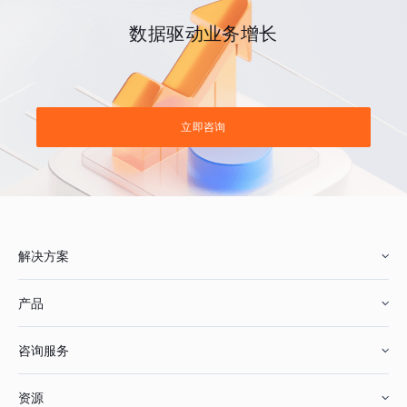
数据驱动业务增长
立即咨询
解决方案
产品
零售行业
咨询服务
美妆行业
增长分析
资源