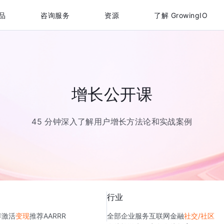
品
咨询服务
资源
了解 GrowingIO
增长公开课
45 分钟深入了解用户增长方法论和实战案例
行业
存
激活
变现
推荐
AARRR
全部
企业服务
互联网金融
社交/社区