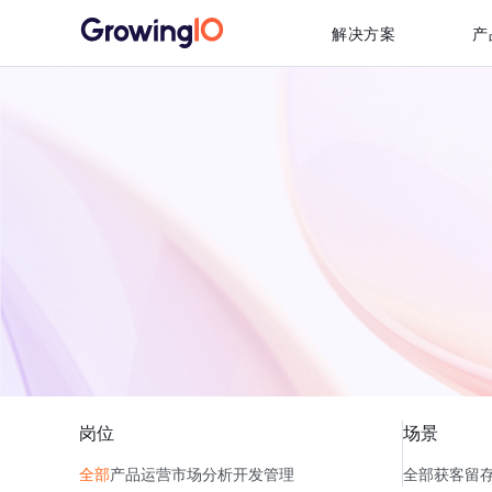
解决方案
产
岗位
场景
全部
产品
运营
市场
分析
开发
管理
全部
获客
留