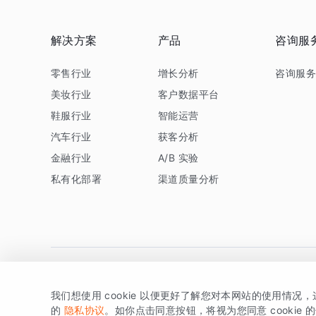
解决方案
产品
咨询服
零售行业
增长分析
咨询服
美妆行业
客户数据平台
鞋服行业
智能运营
汽车行业
获客分析
金融行业
A/B 实验
私有化部署
渠道质量分析
我们想使用 cookie 以便更好了解您对本网站的使用情况
版权所有 © 北京易数科技有限公司
SDK相关说明
京ICP备1
的
隐私协议
。如你点击同意按钮，将视为您同意 cookie 