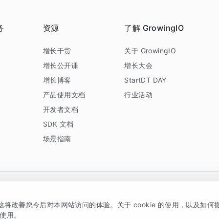
务
资源
了解 GrowingIO
务
增长干货
关于 GrowingIO
增长公开课
增长大会
增长博客
StartDT DAY
产品使用文档
行业活动
开发者文档
SDK 文档
场景指南
GrowingIO 是专注于数据智能分析与增长的品牌，核心平台为 GrowingIO 分析云
，这将改善您今后对本网站访问的体验。关于 cookie 的使用，以及如
5038330号
京公网安备 11010502037228号
的使用。