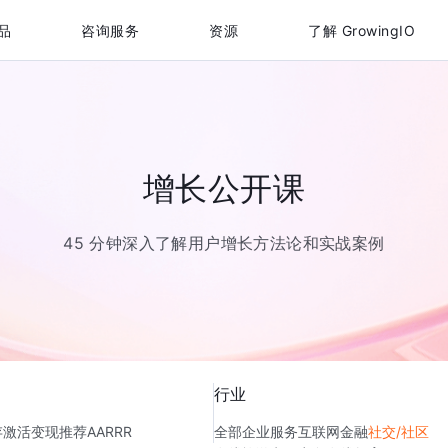
品
咨询服务
资源
了解 GrowingIO
增长公开课
45 分钟深入了解用户增长方法论和实战案例
行业
存
激活
变现
推荐
AARRR
全部
企业服务
互联网金融
社交/社区