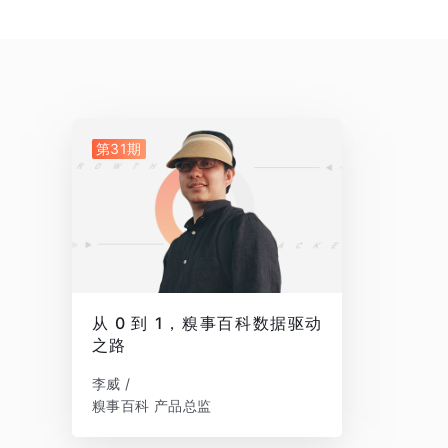
第31期
从 0 到 1，糗事百科数据驱动
之路
李威 /
糗事百科 产品总监