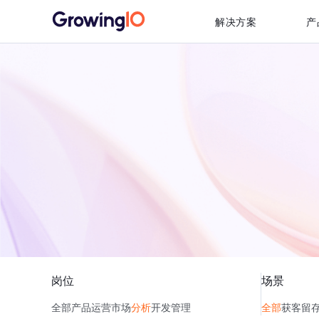
解决方案
产
岗位
场景
全部
产品
运营
市场
分析
开发
管理
全部
获客
留