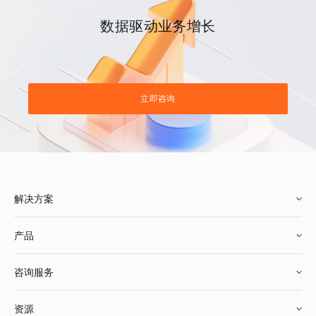
数据驱动业务增长
立即咨询
解决方案
产品
零售行业
咨询服务
美妆行业
增长分析
资源