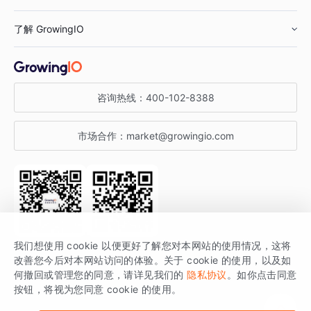
鞋服行业
客户数据平台
咨询服务
了解 GrowingIO
汽车行业
智能运营
增长干货
金融行业
获客分析
增长公开课
关于 GrowingIO
咨询热线：
400-102-8388
私有化部署
A/B 实验
增长博客
增长大会
市场合作：
market@growingio.com
渠道质量分析
产品使用文档
StartDT DAY
开发者文档
行业活动
SDK 文档
关注公众号
获取更多干货
我们想使用 cookie 以便更好了解您对本网站的使用情况，这将
场景指南
改善您今后对本网站访问的体验。关于 cookie 的使用，以及如
GrowingIO 是专注于数据智能分析与增长的品牌，核心平台为 GrowingIO
何撤回或管理您的同意，请详见我们的
隐私协议
。如你点击同意
按钮，将视为您同意 cookie 的使用。
分析云。