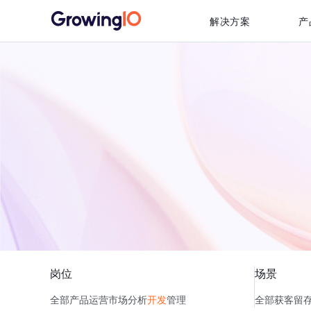
解决方案
产
岗位
场景
全部
产品
运营
市场
分析
开发
管理
全部
获客
留