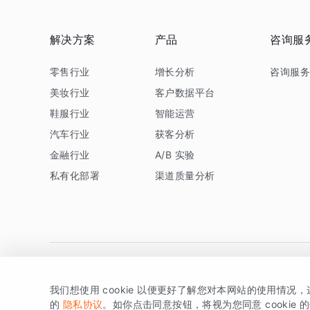
解决方案
产品
咨询服
零售行业
增长分析
咨询服
美妆行业
客户数据平台
鞋服行业
智能运营
汽车行业
获客分析
金融行业
A/B 实验
私有化部署
渠道质量分析
我们想使用 cookie 以便更好了解您对本网站的使用情况
版权所有 © 北京易数科技有限公司
SDK相关说明
京ICP备1
的
隐私协议
。如你点击同意按钮，将视为您同意 cookie 