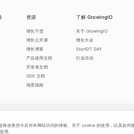
务
资源
了解 GrowingIO
务
增长干货
关于 GrowingIO
增长公开课
增长大会
增长博客
StartDT DAY
产品使用文档
行业活动
开发者文档
SDK 文档
场景指南
GrowingIO 是专注于数据智能分析与增长的品牌，核心平台为 GrowingIO 分析云
，这将改善您今后对本网站访问的体验。关于 cookie 的使用，以及如
5038330号
京公网安备 11010502037228号
的使用。