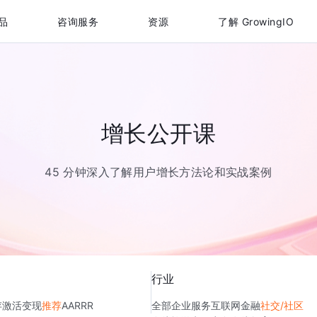
品
咨询服务
资源
了解 GrowingIO
增长公开课
45 分钟深入了解用户增长方法论和实战案例
行业
存
激活
变现
推荐
AARRR
全部
企业服务
互联网金融
社交/社区