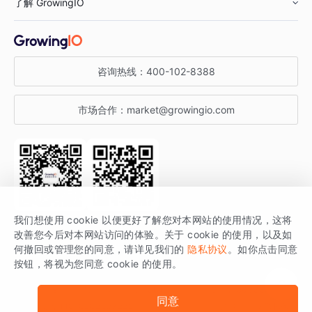
了解 GrowingIO
汽车行业
智能运营
增长干货
金融行业
获客分析
增长公开课
关于 GrowingIO
咨询热线：
400-102-8388
私有化部署
A/B 实验
增长博客
增长大会
市场合作：
market@growingio.com
渠道质量分析
产品使用文档
StartDT DAY
开发者文档
行业活动
SDK 文档
关注公众号
获取更多干货
我们想使用 cookie 以便更好了解您对本网站的使用情况，这将
场景指南
改善您今后对本网站访问的体验。关于 cookie 的使用，以及如
GrowingIO 是专注于数据智能分析与增长的品牌，核心平台为 GrowingIO
何撤回或管理您的同意，请详见我们的
隐私协议
。如你点击同意
按钮，将视为您同意 cookie 的使用。
分析云。
版权所有 © 北京易数科技有限公司
SDK相关说明
京ICP备15038330号
同意
京公网安备 11010502037228号
法律声明及隐私条款