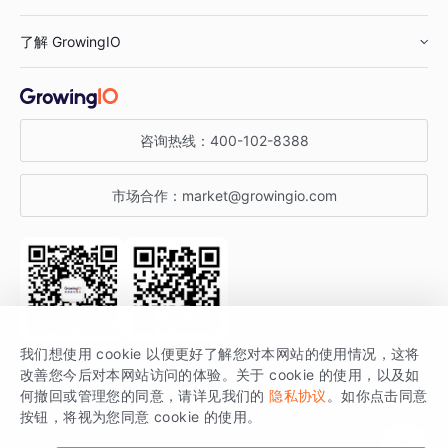
鞋服行业
客户数据平台
咨询服务
了解 GrowingIO
汽车行业
智能运营
增长干货
金融行业
获客分析
增长公开课
关于 GrowingIO
咨询热线：
400-102-8388
私有化部署
A/B 实验
增长博客
增长大会
市场合作：
market@growingio.com
渠道质量分析
产品使用文档
StartDT DAY
开发者文档
行业活动
SDK 文档
关注公众号
获取更多干货
我们想使用 cookie 以便更好了解您对本网站的使用情况，这将
场景指南
改善您今后对本网站访问的体验。关于 cookie 的使用，以及如
GrowingIO 是专注于数据智能分析与增长的品牌，核心平台为 GrowingIO
何撤回或管理您的同意，请详见我们的
隐私协议
。如你点击同意
按钮，将视为您同意 cookie 的使用。
分析云。