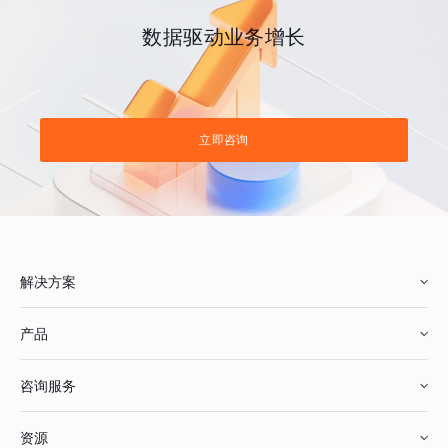
数据驱动业务增长
立即咨询
解决方案
产品
零售行业
咨询服务
美妆行业
增长分析
资源