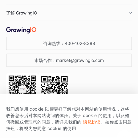
鞋服行业
客户数据平台
咨询服务
了解 GrowingIO
汽车行业
智能运营
增长干货
金融行业
获客分析
增长公开课
关于 GrowingIO
咨询热线：
400-102-8388
私有化部署
A/B 实验
增长博客
增长大会
市场合作：
market@growingio.com
渠道质量分析
产品使用文档
StartDT DAY
开发者文档
行业活动
SDK 文档
关注公众号
获取更多干货
我们想使用 cookie 以便更好了解您对本网站的使用情况，这将
场景指南
改善您今后对本网站访问的体验。关于 cookie 的使用，以及如
GrowingIO 是专注于数据智能分析与增长的品牌，核心平台为 GrowingIO
何撤回或管理您的同意，请详见我们的
隐私协议
。如你点击同意
按钮，将视为您同意 cookie 的使用。
分析云。