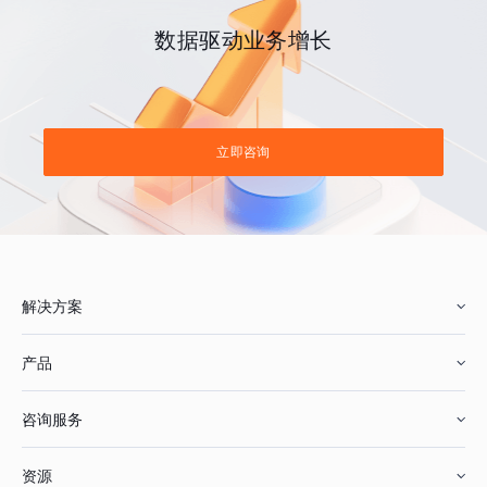
数据驱动业务增长
立即咨询
解决方案
产品
零售行业
咨询服务
美妆行业
增长分析
资源