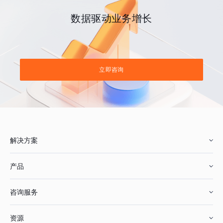
数据驱动业务增长
立即咨询
解决方案
产品
零售行业
咨询服务
美妆行业
增长分析
资源