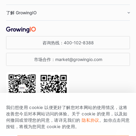
鞋服行业
客户数据平台
咨询服务
了解 GrowingIO
汽车行业
智能运营
增长干货
金融行业
获客分析
增长公开课
关于 GrowingIO
咨询热线：
400-102-8388
私有化部署
A/B 实验
增长博客
增长大会
市场合作：
market@growingio.com
渠道质量分析
产品使用文档
StartDT DAY
开发者文档
行业活动
SDK 文档
关注公众号
获取更多干货
我们想使用 cookie 以便更好了解您对本网站的使用情况，这将
场景指南
改善您今后对本网站访问的体验。关于 cookie 的使用，以及如
GrowingIO 是专注于数据智能分析与增长的品牌，核心平台为 GrowingIO
何撤回或管理您的同意，请详见我们的
隐私协议
。如你点击同意
按钮，将视为您同意 cookie 的使用。
分析云。