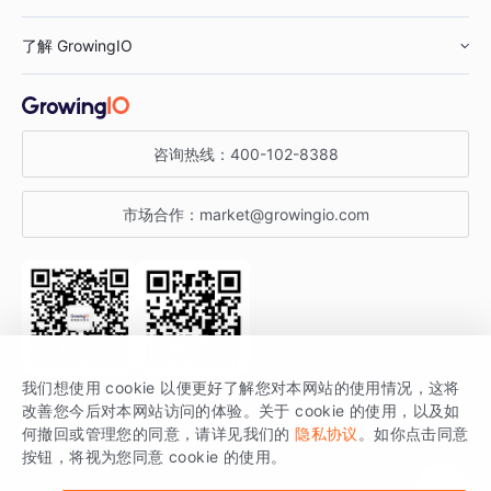
鞋服行业
客户数据平台
咨询服务
了解 GrowingIO
汽车行业
智能运营
增长干货
金融行业
获客分析
增长公开课
关于 GrowingIO
咨询热线：
400-102-8388
私有化部署
A/B 实验
增长博客
增长大会
市场合作：
market@growingio.com
渠道质量分析
产品使用文档
StartDT DAY
开发者文档
行业活动
SDK 文档
关注公众号
获取更多干货
我们想使用 cookie 以便更好了解您对本网站的使用情况，这将
场景指南
改善您今后对本网站访问的体验。关于 cookie 的使用，以及如
GrowingIO 是专注于数据智能分析与增长的品牌，核心平台为 GrowingIO
何撤回或管理您的同意，请详见我们的
隐私协议
。如你点击同意
按钮，将视为您同意 cookie 的使用。
分析云。