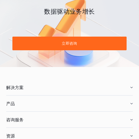
数据驱动业务增长
立即咨询
解决方案
产品
零售行业
咨询服务
美妆行业
增长分析
资源