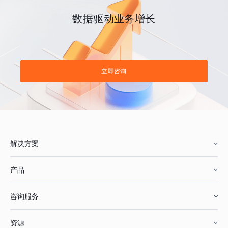
数据驱动业务增长
立即咨询
解决方案
产品
零售行业
咨询服务
美妆行业
增长分析
资源