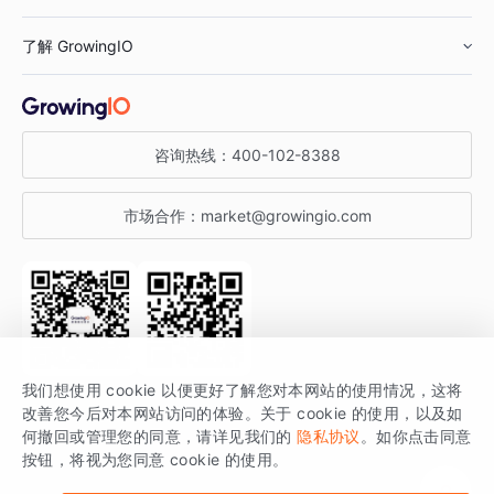
鞋服行业
客户数据平台
咨询服务
了解 GrowingIO
汽车行业
智能运营
增长干货
金融行业
获客分析
增长公开课
关于 GrowingIO
咨询热线：
400-102-8388
私有化部署
A/B 实验
增长博客
增长大会
市场合作：
market@growingio.com
渠道质量分析
产品使用文档
StartDT DAY
开发者文档
行业活动
SDK 文档
关注公众号
获取更多干货
我们想使用 cookie 以便更好了解您对本网站的使用情况，这将
场景指南
改善您今后对本网站访问的体验。关于 cookie 的使用，以及如
GrowingIO 是专注于数据智能分析与增长的品牌，核心平台为 GrowingIO
何撤回或管理您的同意，请详见我们的
隐私协议
。如你点击同意
按钮，将视为您同意 cookie 的使用。
分析云。