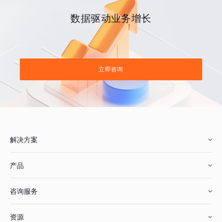
数据驱动业务增长
立即咨询
解决方案
产品
零售行业
咨询服务
美妆行业
增长分析
资源