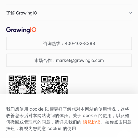
鞋服行业
客户数据平台
咨询服务
了解 GrowingIO
汽车行业
智能运营
增长干货
金融行业
获客分析
增长公开课
关于 GrowingIO
咨询热线：
400-102-8388
私有化部署
A/B 实验
增长博客
增长大会
市场合作：
market@growingio.com
渠道质量分析
产品使用文档
StartDT DAY
开发者文档
行业活动
SDK 文档
关注公众号
获取更多干货
我们想使用 cookie 以便更好了解您对本网站的使用情况，这将
场景指南
改善您今后对本网站访问的体验。关于 cookie 的使用，以及如
GrowingIO 是专注于数据智能分析与增长的品牌，核心平台为 GrowingIO
何撤回或管理您的同意，请详见我们的
隐私协议
。如你点击同意
按钮，将视为您同意 cookie 的使用。
分析云。