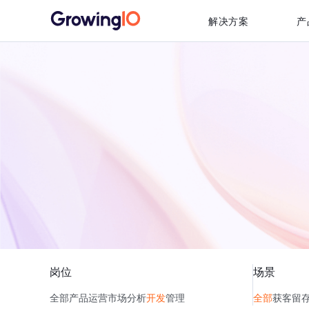
解决方案
产
岗位
场景
全部
产品
运营
市场
分析
开发
管理
全部
获客
留