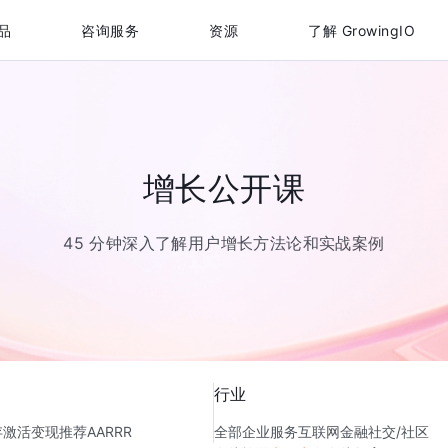
品
咨询服务
资源
了解 GrowingIO
增长公开课
45 分钟深入了解用户增长方法论和实战案例
行业
存
激活
变现
推荐
AARRR
全部
企业服务
互联网金融
社交/社区