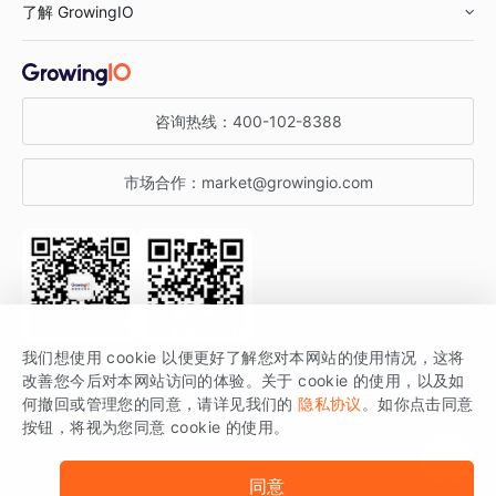
了解 GrowingIO
汽车行业
智能运营
增长干货
金融行业
获客分析
增长公开课
关于 GrowingIO
咨询热线：
400-102-8388
私有化部署
A/B 实验
增长博客
增长大会
市场合作：
market@growingio.com
渠道质量分析
产品使用文档
StartDT DAY
开发者文档
行业活动
SDK 文档
关注公众号
获取更多干货
我们想使用 cookie 以便更好了解您对本网站的使用情况，这将
场景指南
改善您今后对本网站访问的体验。关于 cookie 的使用，以及如
GrowingIO 是专注于数据智能分析与增长的品牌，核心平台为 GrowingIO
何撤回或管理您的同意，请详见我们的
隐私协议
。如你点击同意
按钮，将视为您同意 cookie 的使用。
分析云。
版权所有 © 北京易数科技有限公司
SDK相关说明
京ICP备15038330号
同意
京公网安备 11010502037228号
法律声明及隐私条款