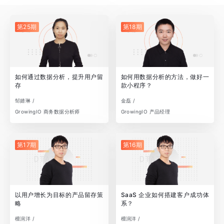
第25期
第18期
如何通过数据分析，提升用户留
如何用数据分析的方法，做好一
存
款小程序？
邹婧琳 /
金磊 /
GrowingIO 商务数据分析师
GrowingIO 产品经理
第17期
第16期
以用户增长为目标的产品留存策
SaaS 企业如何搭建客户成功体
略
系？
檀润洋 /
檀润洋 /