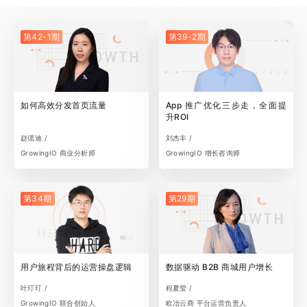
第42-1期
第39-2期
如何高效分发首页流量
App 推广优化三步走，全面提
升ROI
赵偲迪 /
刘杰丰 /
GrowingIO 商业分析师
GrowingIO 增长咨询师
第34期
第29期
用户旅程背后的运营操盘逻辑
数据驱动 B2B 商城用户增长
叶玎玎 /
程夏莹 /
GrowingIO 联合创始人
欧冶云商 平台运营负责人