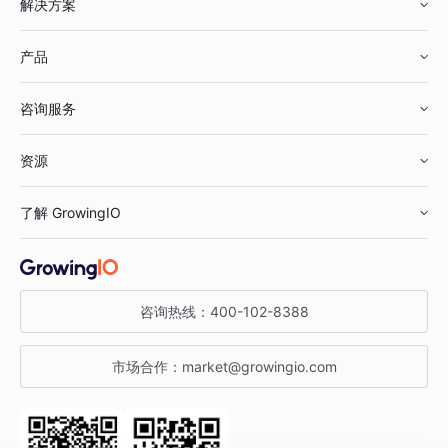
解决方案
产品
零售行业
咨询服务
美妆行业
增长分析
资源
鞋服行业
客户数据平台
咨询服务
了解 GrowingIO
汽车行业
智能运营
增长干货
金融行业
获客分析
增长公开课
关于 GrowingIO
咨询热线：
400-102-8388
私有化部署
A/B 实验
增长博客
增长大会
市场合作：
market@growingio.com
渠道质量分析
产品使用文档
StartDT DAY
开发者文档
行业活动