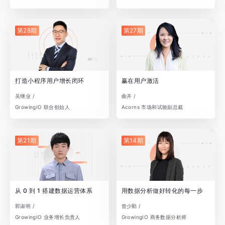
第28期
第27期
打造小程序用户增长闭环
赢在用户激活
吴继业 /
曲卉 /
GrowingIO 联合创始人
Acorns 市场和试验副总裁
第21期
第14期
从 0 到 1 搭建数据运营体系
用数据分析做好转化的每一步
郭淑明 /
曾少勤 /
GrowingIO 业务增长负责人
GrowingIO 商务数据分析师