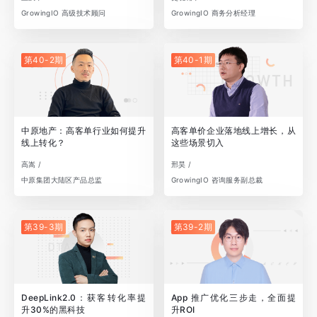
GrowingIO 高级技术顾问
GrowingIO 商务分析经理
第40-2期
第40-1期
中原地产：高客单行业如何提升
高客单价企业落地线上增长，从
线上转化？
这些场景切入
高嵩 /
邢昊 /
中原集团大陆区产品总监
GrowingIO 咨询服务副总裁
第39-3期
第39-2期
DeepLink2.0：获客转化率提
App 推广优化三步走，全面提
升30%的黑科技
升ROI