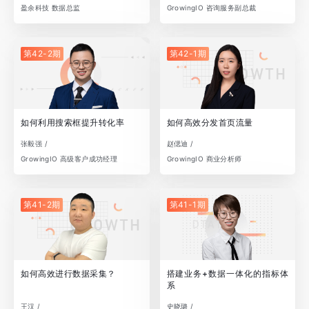
盈余科技 数据总监
GrowingIO 咨询服务副总裁
第42-2期
第42-1期
如何利用搜索框提升转化率
如何高效分发首页流量
张毅强 /
赵偲迪 /
GrowingIO 高级客户成功经理
GrowingIO 商业分析师
第41-2期
第41-1期
如何高效进行数据采集？
搭建业务+数据一体化的指标体
系
王汉 /
史晓璐 /