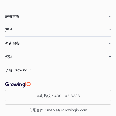
解决方案
产品
零售行业
咨询服务
美妆行业
增长分析
资源
鞋服行业
客户数据平台
咨询服务
了解 GrowingIO
汽车行业
智能运营
增长干货
金融行业
获客分析
增长公开课
关于 GrowingIO
咨询热线：
400-102-8388
私有化部署
A/B 实验
增长博客
增长大会
市场合作：
market@growingio.com
渠道质量分析
产品使用文档
StartDT DAY