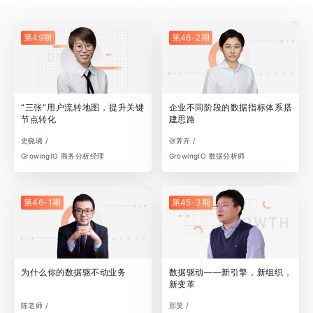
第49期
第46-2期
“三张”用户流转地图，提升关键
企业不同阶段的数据指标体系搭
节点转化
建思路
史晓璐 /
张荠卉 /
GrowingIO 商务分析经理
GrowingIO 数据分析师
第46-1期
第45-3期
为什么你的数据驱不动业务
数据驱动——新引擎，新组织，
新变革
陈老师 /
邢昊 /