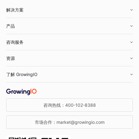
解决方案
产品
零售行业
咨询服务
美妆行业
增长分析
资源
鞋服行业
客户数据平台
咨询服务
了解 GrowingIO
汽车行业
智能运营
增长干货
金融行业
获客分析
增长公开课
关于 GrowingIO
咨询热线：
400-102-8388
私有化部署
A/B 实验
增长博客
增长大会
市场合作：
market@growingio.com
渠道质量分析
产品使用文档
StartDT DAY