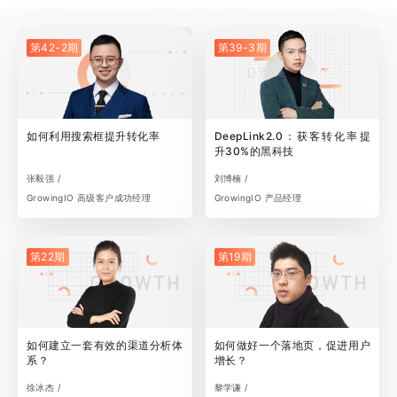
第42-2期
第39-3期
如何利用搜索框提升转化率
DeepLink2.0：获客转化率提
升30%的黑科技
张毅强 /
刘博楠 /
GrowingIO 高级客户成功经理
GrowingIO 产品经理
第22期
第19期
如何建立一套有效的渠道分析体
如何做好一个落地页，促进用户
系？
增长？
徐冰杰 /
黎学谦 /