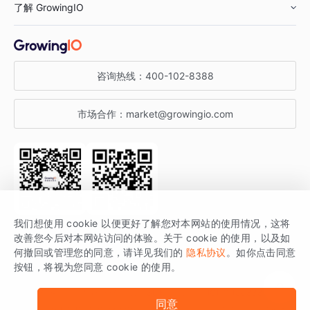
了解 GrowingIO
汽车行业
智能运营
增长干货
金融行业
获客分析
增长公开课
关于 GrowingIO
咨询热线：
400-102-8388
私有化部署
A/B 实验
增长博客
增长大会
市场合作：
market@growingio.com
渠道质量分析
产品使用文档
StartDT DAY
开发者文档
行业活动
SDK 文档
关注公众号
获取更多干货
我们想使用 cookie 以便更好了解您对本网站的使用情况，这将
场景指南
改善您今后对本网站访问的体验。关于 cookie 的使用，以及如
GrowingIO 是专注于数据智能分析与增长的品牌，核心平台为 GrowingIO
何撤回或管理您的同意，请详见我们的
隐私协议
。如你点击同意
按钮，将视为您同意 cookie 的使用。
分析云。
版权所有 © 北京易数科技有限公司
SDK相关说明
京ICP备15038330号
同意
京公网安备 11010502037228号
法律声明及隐私条款