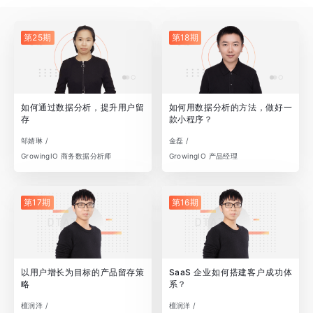
第25期
第18期
如何通过数据分析，提升用户留
如何用数据分析的方法，做好一
存
款小程序？
邹婧琳 /
金磊 /
GrowingIO 商务数据分析师
GrowingIO 产品经理
第17期
第16期
以用户增长为目标的产品留存策
SaaS 企业如何搭建客户成功体
略
系？
檀润洋 /
檀润洋 /