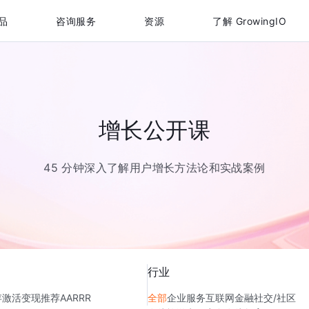
品
咨询服务
资源
了解 GrowingIO
增长公开课
45 分钟深入了解用户增长方法论和实战案例
行业
存
激活
变现
推荐
AARRR
全部
企业服务
互联网金融
社交/社区