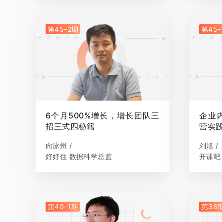
第45-2期
第45-
6个月500%增长，增长团队三
企业
招三式四秘籍
营实
向泳州 /
刘旭 /
好好住 数据科学总监
开课吧
第40-1期
第38