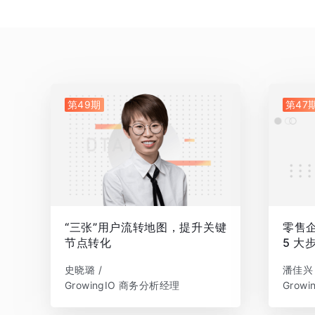
第49期
第47
“三张”用户流转地图，提升关键
零售企
节点转化
5 大
史晓璐 /
潘佳兴 
GrowingIO 商务分析经理
Grow