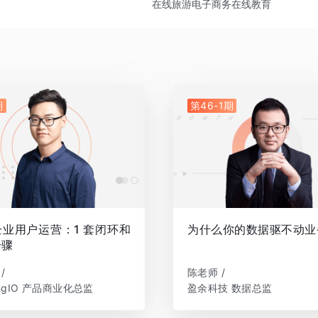
在线旅游
电子商务
在线教育
期
第46-1期
业用户运营：1 套闭环和
为什么你的数据驱不动业
步骤
/
陈老师 /
ingIO 产品商业化总监
盈余科技 数据总监