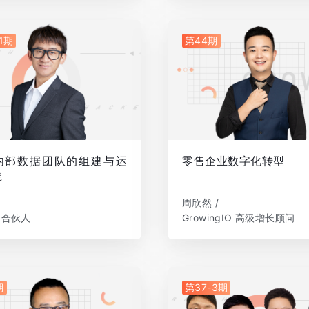
1期
第44期
内部数据团队的组建与运
零售企业数字化转型
践
周欣然 /
 合伙人
GrowingIO 高级增长顾问
期
第37-3期