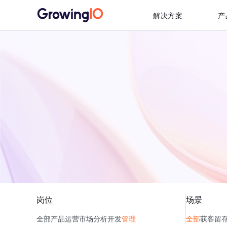
解决方案
产
岗位
场景
全部
产品
运营
市场
分析
开发
管理
全部
获客
留