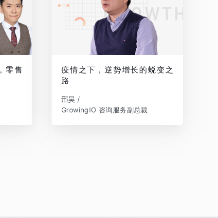
，零售
疫情之下，逆势增长的蜕变之
路
邢昊 /
GrowingIO 咨询服务副总裁