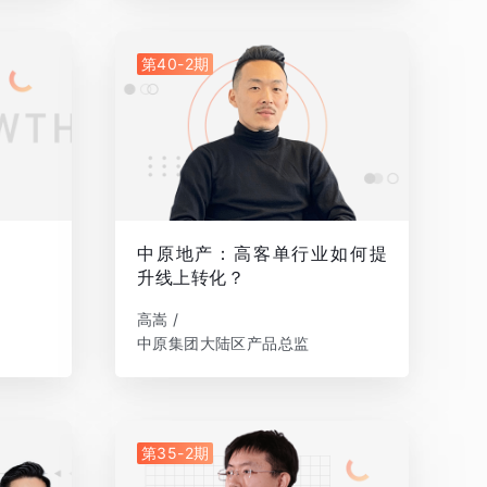
第40-2期
中原地产：高客单行业如何提
升线上转化？
高嵩 /
中原集团大陆区产品总监
第35-2期