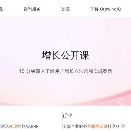
品
咨询服务
资源
了解 GrowingIO
增长公开课
45 分钟深入了解用户增长方法论和实战案例
行业
存
激活
变现
推荐
AARRR
全部
企业服务
互联网金融
社交/社区