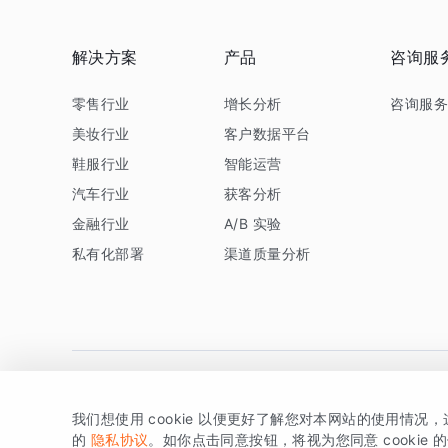
解决方案
产品
咨询服
零售行业
增长分析
咨询服
美妆行业
客户数据平台
鞋服行业
智能运营
汽车行业
获客分析
金融行业
A/B 实验
私有化部署
渠道质量分析
我们想使用 cookie 以便更好了解您对本网站的使用情况
版权所有 © 北京易数科技有限公司
SDK相关说明
京ICP备1
的
隐私协议
。如你点击同意按钮，将视为您同意 cookie 