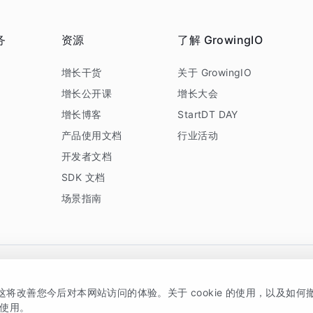
务
资源
了解 GrowingIO
务
增长干货
关于 GrowingIO
增长公开课
增长大会
增长博客
StartDT DAY
产品使用文档
行业活动
开发者文档
SDK 文档
场景指南
GrowingIO 是专注于数据智能分析与增长的品牌，核心平台为 GrowingIO 分析云
，这将改善您今后对本网站访问的体验。关于 cookie 的使用，以及如
5038330号
京公网安备 11010502037228号
的使用。