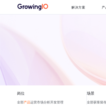
解决方案
产
岗位
场景
全部
产品
运营
市场
分析
开发
管理
全部
获客
留