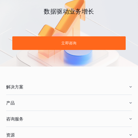
数据驱动业务增长
立即咨询
解决方案
产品
零售行业
咨询服务
美妆行业
增长分析
资源