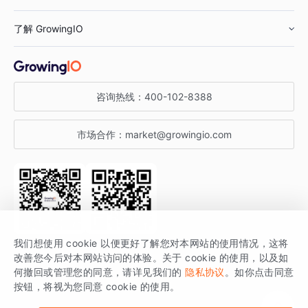
鞋服行业
客户数据平台
咨询服务
了解 GrowingIO
汽车行业
智能运营
增长干货
金融行业
获客分析
增长公开课
关于 GrowingIO
咨询热线：
400-102-8388
私有化部署
A/B 实验
增长博客
增长大会
市场合作：
market@growingio.com
渠道质量分析
产品使用文档
StartDT DAY
开发者文档
行业活动
SDK 文档
关注公众号
获取更多干货
我们想使用 cookie 以便更好了解您对本网站的使用情况，这将
场景指南
改善您今后对本网站访问的体验。关于 cookie 的使用，以及如
GrowingIO 是专注于数据智能分析与增长的品牌，核心平台为 GrowingIO
何撤回或管理您的同意，请详见我们的
隐私协议
。如你点击同意
按钮，将视为您同意 cookie 的使用。
分析云。