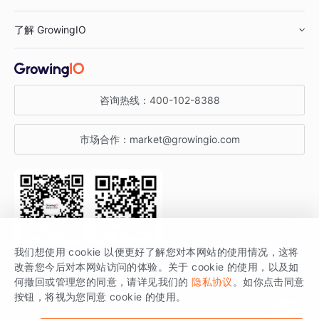
鞋服行业
客户数据平台
咨询服务
了解 GrowingIO
汽车行业
智能运营
增长干货
金融行业
获客分析
增长公开课
关于 GrowingIO
咨询热线：
400-102-8388
私有化部署
A/B 实验
增长博客
增长大会
市场合作：
market@growingio.com
渠道质量分析
产品使用文档
StartDT DAY
开发者文档
行业活动
SDK 文档
关注公众号
获取更多干货
我们想使用 cookie 以便更好了解您对本网站的使用情况，这将
场景指南
改善您今后对本网站访问的体验。关于 cookie 的使用，以及如
GrowingIO 是专注于数据智能分析与增长的品牌，核心平台为 GrowingIO
何撤回或管理您的同意，请详见我们的
隐私协议
。如你点击同意
按钮，将视为您同意 cookie 的使用。
分析云。