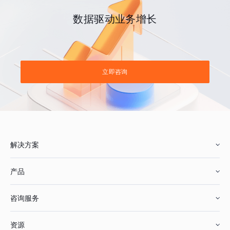
数据驱动业务增长
立即咨询
解决方案
产品
零售行业
咨询服务
美妆行业
增长分析
资源