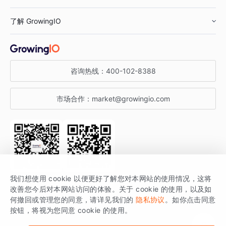
鞋服行业
客户数据平台
咨询服务
了解 GrowingIO
汽车行业
智能运营
增长干货
金融行业
获客分析
增长公开课
关于 GrowingIO
咨询热线：
400-102-8388
私有化部署
A/B 实验
增长博客
增长大会
市场合作：
market@growingio.com
渠道质量分析
产品使用文档
StartDT DAY
开发者文档
行业活动
SDK 文档
关注公众号
获取更多干货
我们想使用 cookie 以便更好了解您对本网站的使用情况，这将
场景指南
改善您今后对本网站访问的体验。关于 cookie 的使用，以及如
GrowingIO 是专注于数据智能分析与增长的品牌，核心平台为 GrowingIO
何撤回或管理您的同意，请详见我们的
隐私协议
。如你点击同意
按钮，将视为您同意 cookie 的使用。
分析云。