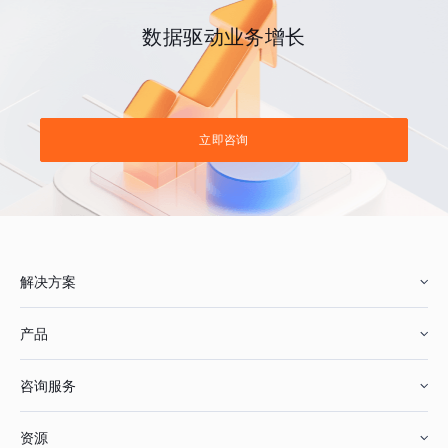
数据驱动业务增长
立即咨询
解决方案
产品
零售行业
咨询服务
美妆行业
增长分析
资源