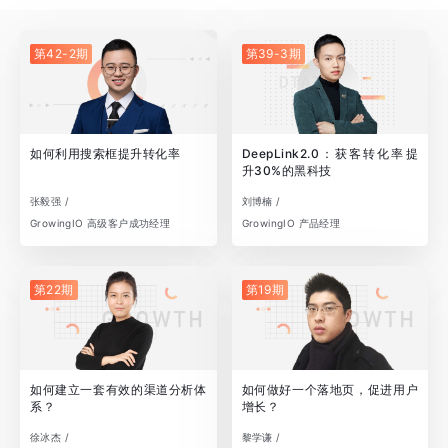
第42-2期
第39-3期
如何利用搜索框提升转化率
DeepLink2.0：获客转化率提
升30%的黑科技
张毅强 /
刘博楠 /
GrowingIO 高级客户成功经理
GrowingIO 产品经理
第22期
第19期
如何建立一套有效的渠道分析体
如何做好一个落地页，促进用户
系？
增长？
徐冰杰 /
黎学谦 /