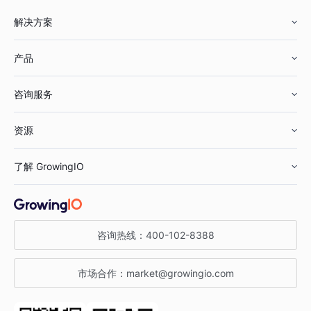
解决方案
产品
零售行业
咨询服务
美妆行业
增长分析
资源
鞋服行业
客户数据平台
咨询服务
了解 GrowingIO
汽车行业
智能运营
增长干货
金融行业
获客分析
增长公开课
关于 GrowingIO
咨询热线：
400-102-8388
私有化部署
A/B 实验
增长博客
增长大会
市场合作：
market@growingio.com
渠道质量分析
产品使用文档
StartDT DAY