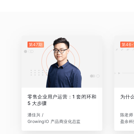
第47期
第46-
零售企业用户运营：1 套闭环和
为什
5 大步骤
潘佳兴 /
陈老师 
GrowingIO 产品商业化总监
盈余科