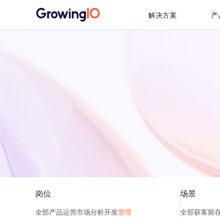
解决方案
产
岗位
场景
全部
产品
运营
市场
分析
开发
管理
全部
获客
留