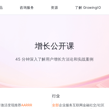
品
咨询服务
资源
了解 GrowingIO
增长公开课
45 分钟深入了解用户增长方法论和实战案例
行业
存
激活
变现
推荐
AARRR
全部
企业服务
互联网金融
社交/社区