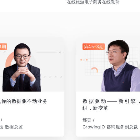
在线旅游
电子商务
在线教育
1期
第45-3期
么你的数据驱不动业务
数据驱动——新引擎
织，新变革
/
邢昊 /
技 数据总监
GrowingIO 咨询服务副总裁