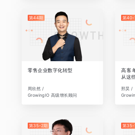
第44期
第40-
零售企业数字化转型
高客
从这
周欣然 /
邢昊 /
GrowingIO 高级增长顾问
Grow
第35-2期
第35-