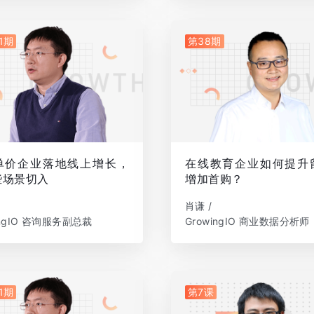
1期
第38期
单价企业落地线上增长，
在线教育企业如何提升
些场景切入
增加首购？
肖谦 /
ingIO 咨询服务副总裁
GrowingIO 商业数据分析师
1期
第7课