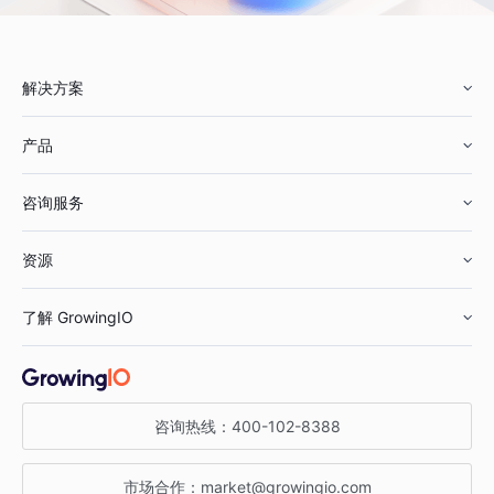
解决方案
产品
零售行业
咨询服务
美妆行业
增长分析
资源
鞋服行业
客户数据平台
咨询服务
了解 GrowingIO
汽车行业
智能运营
增长干货
金融行业
获客分析
增长公开课
关于 GrowingIO
咨询热线：
400-102-8388
私有化部署
A/B 实验
增长博客
增长大会
市场合作：
market@growingio.com