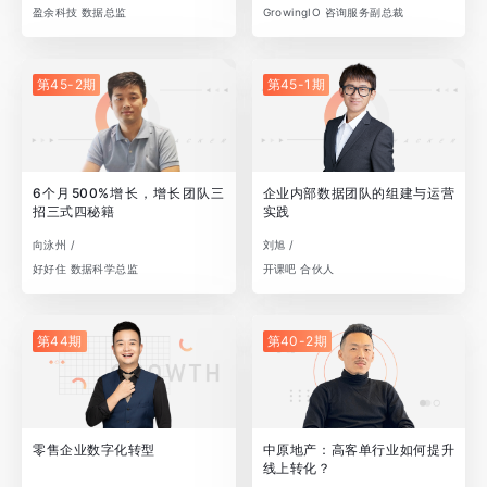
盈余科技 数据总监
GrowingIO 咨询服务副总裁
第45-2期
第45-1期
6个月500%增长，增长团队三
企业内部数据团队的组建与运营
招三式四秘籍
实践
向泳州 /
刘旭 /
好好住 数据科学总监
开课吧 合伙人
第44期
第40-2期
零售企业数字化转型
中原地产：高客单行业如何提升
线上转化？