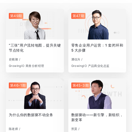
第49期
第47期
“三张”用户流转地图，提升关键
零售企业用户运营：1 套闭环和
节点转化
5 大步骤
史晓璐 /
潘佳兴 /
GrowingIO 商务分析经理
GrowingIO 产品商业化总监
第46-1期
第45-3期
为什么你的数据驱不动业务
数据驱动——新引擎，新组织，
新变革
陈老师 /
邢昊 /