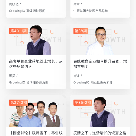
周欣然 /
高嵩 /
GrowingIO 高级增长顾问
中原集团大陆区产品总监
第40-1期
第38期
高客单价企业落地线上增长，从
在线教育企业如何提升留资、增
这些场景切入
加首购？
邢昊 /
肖谦 /
GrowingIO 咨询服务副总裁
GrowingIO 商业数据分析师
第37-3期
第35-2期
【圆桌讨论】破局当下，零售线
疫情之下，逆势增长的蜕变之路