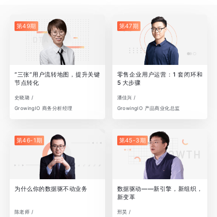
第49期
第47期
“三张”用户流转地图，提升关键
零售企业用户运营：1 套闭环和
节点转化
5 大步骤
史晓璐 /
潘佳兴 /
GrowingIO 商务分析经理
GrowingIO 产品商业化总监
第46-1期
第45-3期
为什么你的数据驱不动业务
数据驱动——新引擎，新组织，
新变革
陈老师 /
邢昊 /