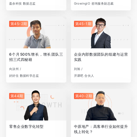
盈余科技 数据总监
GrowingIO 咨询服务副总裁
第45-2期
第45-1期
6个月500%增长，增长团队三
企业内部数据团队的组建与运营
招三式四秘籍
实践
向泳州 /
刘旭 /
好好住 数据科学总监
开课吧 合伙人
第44期
第40-2期
零售企业数字化转型
中原地产：高客单行业如何提升
线上转化？