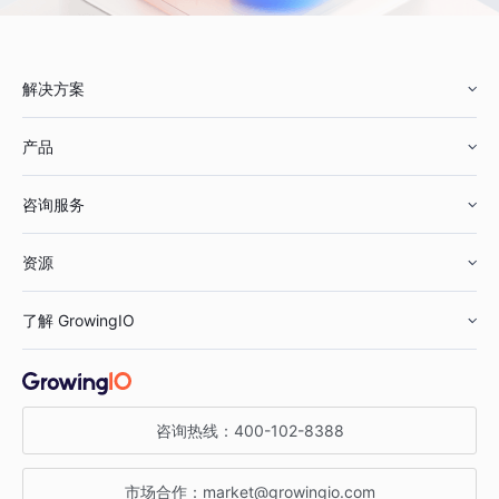
解决方案
产品
零售行业
咨询服务
美妆行业
增长分析
资源
鞋服行业
客户数据平台
咨询服务
了解 GrowingIO
汽车行业
智能运营
增长干货
金融行业
获客分析
增长公开课
关于 GrowingIO
咨询热线：
400-102-8388
私有化部署
A/B 实验
增长博客
增长大会
市场合作：
market@growingio.com