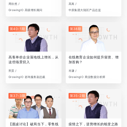
周欣然 /
高嵩 /
GrowingIO 高级增长顾问
中原集团大陆区产品总监
第40-1期
第38期
高客单价企业落地线上增长，从
在线教育企业如何提升留资、增
这些场景切入
加首购？
邢昊 /
肖谦 /
GrowingIO 咨询服务副总裁
GrowingIO 商业数据分析师
第37-3期
第35-2期
【圆桌讨论】破局当下，零售线
疫情之下，逆势增长的蜕变之路