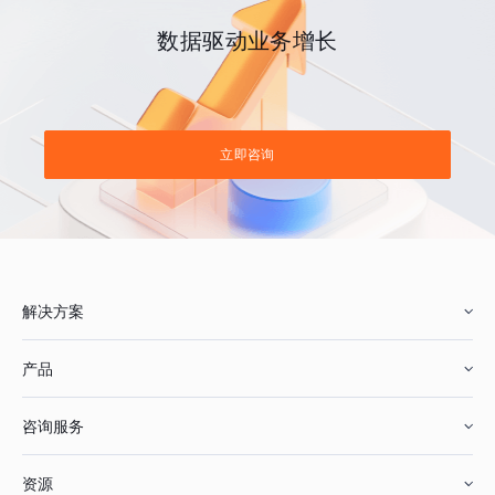
数据驱动业务增长
立即咨询
解决方案
产品
零售行业
咨询服务
美妆行业
增长分析
资源