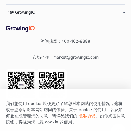
鞋服行业
客户数据平台
咨询服务
了解 GrowingIO
汽车行业
智能运营
增长干货
金融行业
获客分析
增长公开课
关于 GrowingIO
咨询热线：
400-102-8388
私有化部署
A/B 实验
增长博客
增长大会
市场合作：
market@growingio.com
渠道质量分析
产品使用文档
StartDT DAY
开发者文档
行业活动
SDK 文档
关注公众号
获取更多干货
我们想使用 cookie 以便更好了解您对本网站的使用情况，这将
场景指南
改善您今后对本网站访问的体验。关于 cookie 的使用，以及如
GrowingIO 是专注于数据智能分析与增长的品牌，核心平台为 GrowingIO
何撤回或管理您的同意，请详见我们的
隐私协议
。如你点击同意
按钮，将视为您同意 cookie 的使用。
分析云。