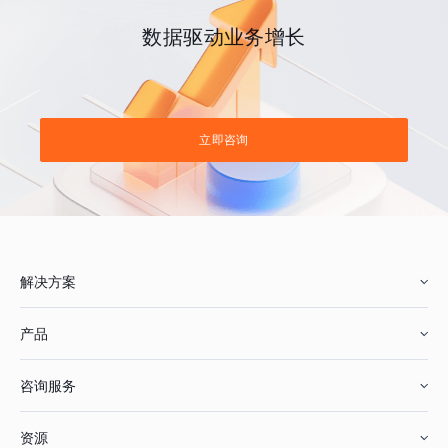
数据驱动业务增长
立即咨询
解决方案
产品
零售行业
咨询服务
美妆行业
增长分析
资源