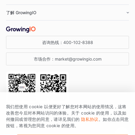
鞋服行业
客户数据平台
咨询服务
了解 GrowingIO
汽车行业
智能运营
增长干货
金融行业
获客分析
增长公开课
关于 GrowingIO
咨询热线：
400-102-8388
私有化部署
A/B 实验
增长博客
增长大会
市场合作：
market@growingio.com
渠道质量分析
产品使用文档
StartDT DAY
开发者文档
行业活动
SDK 文档
关注公众号
获取更多干货
我们想使用 cookie 以便更好了解您对本网站的使用情况，这将
场景指南
改善您今后对本网站访问的体验。关于 cookie 的使用，以及如
GrowingIO 是专注于数据智能分析与增长的品牌，核心平台为 GrowingIO
何撤回或管理您的同意，请详见我们的
隐私协议
。如你点击同意
按钮，将视为您同意 cookie 的使用。
分析云。