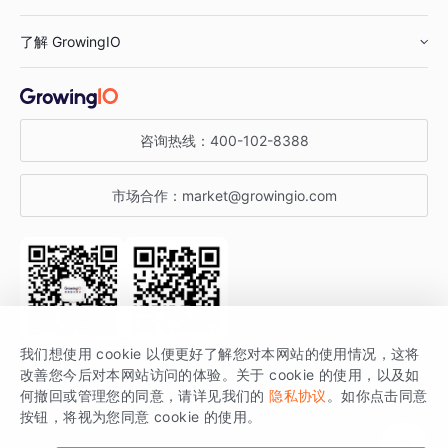
鞋服行业
客户数据平台
咨询服务
了解 GrowingIO
汽车行业
智能运营
增长干货
金融行业
获客分析
增长公开课
关于 GrowingIO
咨询热线：
400-102-8388
私有化部署
A/B 实验
增长博客
增长大会
市场合作：
market@growingio.com
渠道质量分析
产品使用文档
StartDT DAY
开发者文档
行业活动
SDK 文档
关注公众号
获取更多干货
我们想使用 cookie 以便更好了解您对本网站的使用情况，这将
场景指南
改善您今后对本网站访问的体验。关于 cookie 的使用，以及如
GrowingIO 是专注于数据智能分析与增长的品牌，核心平台为 GrowingIO
何撤回或管理您的同意，请详见我们的
隐私协议
。如你点击同意
按钮，将视为您同意 cookie 的使用。
分析云。