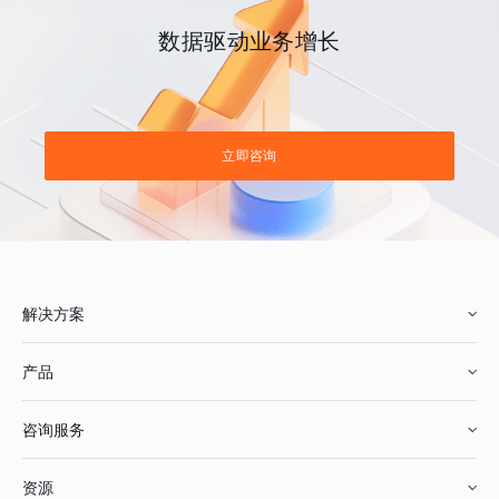
数据驱动业务增长
立即咨询
解决方案
产品
零售行业
咨询服务
美妆行业
增长分析
资源