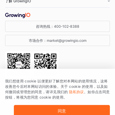
了解 GrowingIO
汽车行业
智能运营
增长干货
金融行业
获客分析
增长公开课
关于 GrowingIO
咨询热线：
400-102-8388
私有化部署
A/B 实验
增长博客
增长大会
市场合作：
market@growingio.com
渠道质量分析
产品使用文档
StartDT DAY
开发者文档
行业活动
SDK 文档
关注公众号
获取更多干货
我们想使用 cookie 以便更好了解您对本网站的使用情况，这将
场景指南
改善您今后对本网站访问的体验。关于 cookie 的使用，以及如
GrowingIO 是专注于数据智能分析与增长的品牌，核心平台为 GrowingIO
何撤回或管理您的同意，请详见我们的
隐私协议
。如你点击同意
按钮，将视为您同意 cookie 的使用。
分析云。
版权所有 © 北京易数科技有限公司
SDK相关说明
京ICP备15038330号
同意
京公网安备 11010502037228号
法律声明及隐私条款