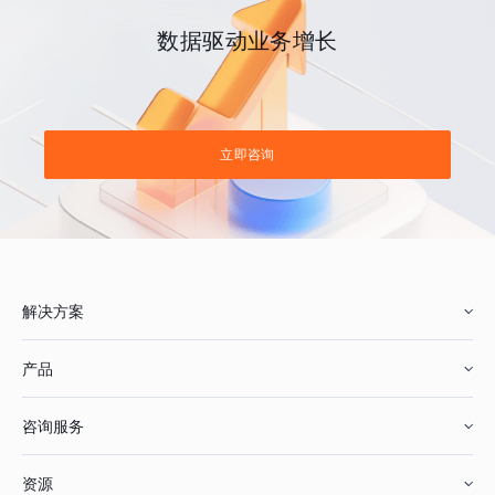
数据驱动业务增长
立即咨询
解决方案
产品
零售行业
咨询服务
美妆行业
增长分析
资源