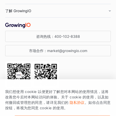
鞋服行业
客户数据平台
咨询服务
了解 GrowingIO
汽车行业
智能运营
增长干货
金融行业
获客分析
增长公开课
关于 GrowingIO
咨询热线：
400-102-8388
私有化部署
A/B 实验
增长博客
增长大会
市场合作：
market@growingio.com
渠道质量分析
产品使用文档
StartDT DAY
开发者文档
行业活动
SDK 文档
关注公众号
获取更多干货
我们想使用 cookie 以便更好了解您对本网站的使用情况，这将
场景指南
改善您今后对本网站访问的体验。关于 cookie 的使用，以及如
GrowingIO 是专注于数据智能分析与增长的品牌，核心平台为 GrowingIO
何撤回或管理您的同意，请详见我们的
隐私协议
。如你点击同意
按钮，将视为您同意 cookie 的使用。
分析云。