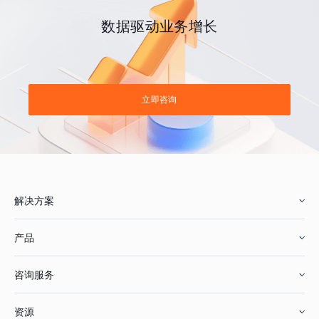
数据驱动业务增长
立即咨询
解决方案
产品
零售行业
咨询服务
美妆行业
增长分析
资源