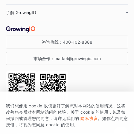
鞋服行业
客户数据平台
咨询服务
了解 GrowingIO
汽车行业
智能运营
增长干货
金融行业
获客分析
增长公开课
关于 GrowingIO
咨询热线：
400-102-8388
私有化部署
A/B 实验
增长博客
增长大会
市场合作：
market@growingio.com
渠道质量分析
产品使用文档
StartDT DAY
开发者文档
行业活动
SDK 文档
关注公众号
获取更多干货
我们想使用 cookie 以便更好了解您对本网站的使用情况，这将
场景指南
改善您今后对本网站访问的体验。关于 cookie 的使用，以及如
GrowingIO 是专注于数据智能分析与增长的品牌，核心平台为 GrowingIO
何撤回或管理您的同意，请详见我们的
隐私协议
。如你点击同意
按钮，将视为您同意 cookie 的使用。
分析云。