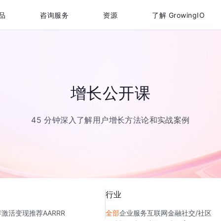
品
咨询服务
资源
了解 GrowingIO
增长公开课
45 分钟深入了解用户增长方法论和实战案例
行业
存
激活
变现
推荐
AARRR
全部
企业服务
互联网金融
社交/社区