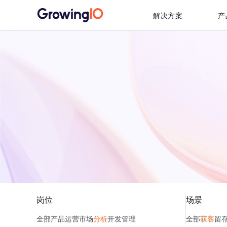
解决方案
产
岗位
场景
全部
产品
运营
市场
分析
开发
管理
全部
获客
留