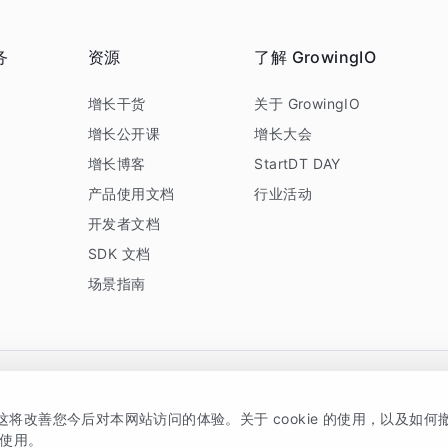
务
资源
了解 GrowingIO
务
增长干货
关于 GrowingIO
增长公开课
增长大会
增长博客
StartDT DAY
产品使用文档
行业活动
开发者文档
SDK 文档
场景指南
GrowingIO 是专注于数据智能分析与增长的品牌，核心平台为 GrowingIO 分析云
，这将改善您今后对本网站访问的体验。关于 cookie 的使用，以及如
5038330号
京公网安备 11010502037228号
的使用。