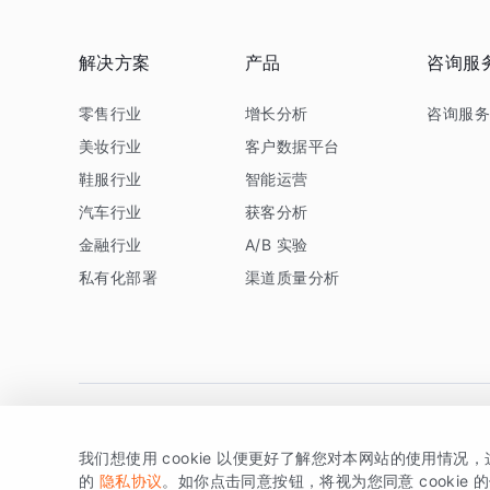
解决方案
产品
咨询服
零售行业
增长分析
咨询服
美妆行业
客户数据平台
鞋服行业
智能运营
汽车行业
获客分析
金融行业
A/B 实验
私有化部署
渠道质量分析
我们想使用 cookie 以便更好了解您对本网站的使用情况
版权所有 © 北京易数科技有限公司
SDK相关说明
京ICP备1
的
隐私协议
。如你点击同意按钮，将视为您同意 cookie 