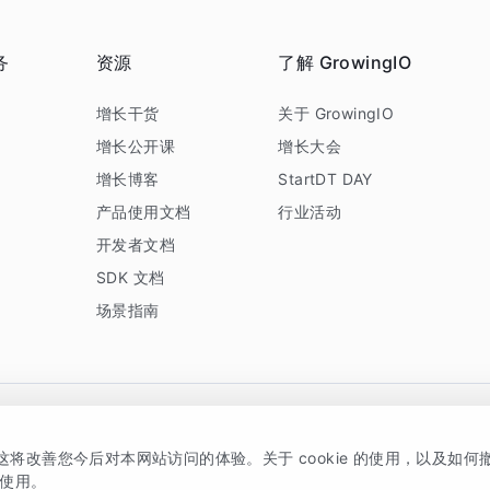
务
资源
了解 GrowingIO
务
增长干货
关于 GrowingIO
增长公开课
增长大会
增长博客
StartDT DAY
产品使用文档
行业活动
开发者文档
SDK 文档
场景指南
GrowingIO 是专注于数据智能分析与增长的品牌，核心平台为 GrowingIO 分析云
，这将改善您今后对本网站访问的体验。关于 cookie 的使用，以及如
5038330号
京公网安备 11010502037228号
的使用。