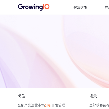
解决方案
产
岗位
场景
全部
产品
运营
市场
分析
开发
管理
全部
获客
留