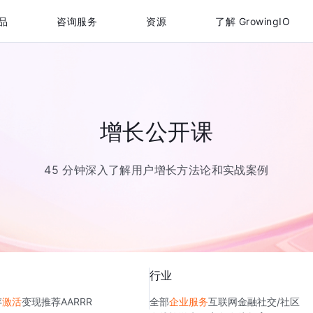
品
咨询服务
资源
了解 GrowingIO
增长公开课
45 分钟深入了解用户增长方法论和实战案例
行业
存
激活
变现
推荐
AARRR
全部
企业服务
互联网金融
社交/社区