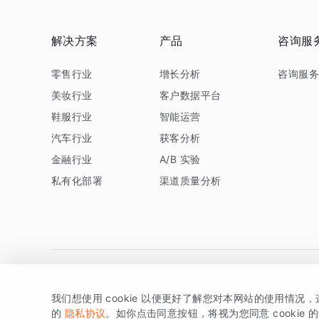
解决方案
产品
咨询服
零售行业
增长分析
咨询服
美妆行业
客户数据平台
鞋服行业
智能运营
汽车行业
获客分析
金融行业
A/B 实验
私有化部署
渠道质量分析
我们想使用 cookie 以便更好了解您对本网站的使用情况
版权所有 © 北京易数科技有限公司
SDK相关说明
京ICP备1
的
隐私协议
。如你点击同意按钮，将视为您同意 cookie 