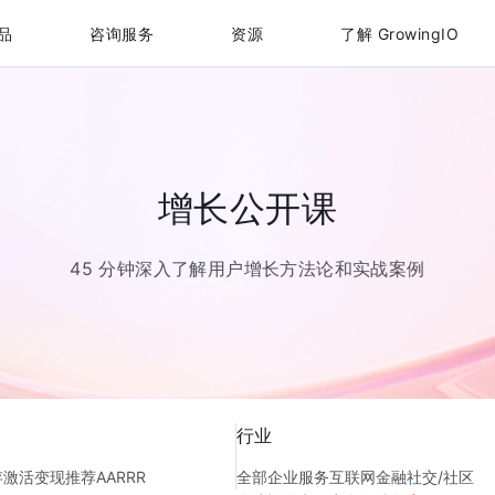
品
咨询服务
资源
了解 GrowingIO
增长公开课
45 分钟深入了解用户增长方法论和实战案例
行业
存
激活
变现
推荐
AARRR
全部
企业服务
互联网金融
社交/社区