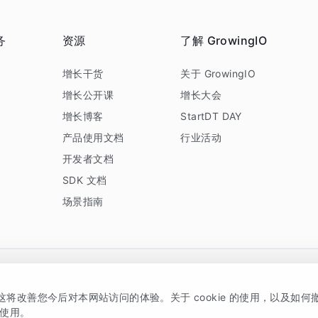
务
资源
了解 GrowingIO
务
增长干货
关于 GrowingIO
增长公开课
增长大会
增长博客
StartDT DAY
产品使用文档
行业活动
开发者文档
SDK 文档
场景指南
GrowingIO 是专注于数据智能分析与增长的品牌，核心平台为 GrowingIO 分析云
，这将改善您今后对本网站访问的体验。关于 cookie 的使用，以及如
5038330号
京公网安备 11010502037228号
的使用。