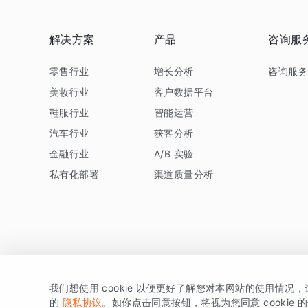
解决方案
产品
咨询服
零售行业
增长分析
咨询服
美妆行业
客户数据平台
鞋服行业
智能运营
汽车行业
获客分析
金融行业
A/B 实验
私有化部署
渠道质量分析
我们想使用 cookie 以便更好了解您对本网站的使用情况
版权所有 © 北京易数科技有限公司
SDK相关说明
京ICP备1
的
隐私协议
。如你点击同意按钮，将视为您同意 cookie 