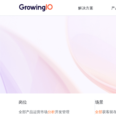
解决方案
产
岗位
场景
全部
产品
运营
市场
分析
开发
管理
全部
获客
留