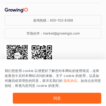
增长干货
金融行业
获客分析
增长公开课
关于 GrowingIO
咨询热线：
400-102-8388
私有化部署
A/B 实验
增长博客
增长大会
市场合作：
market@growingio.com
渠道质量分析
产品使用文档
StartDT DAY
开发者文档
行业活动
SDK 文档
关注公众号
获取更多干货
我们想使用 cookie 以便更好了解您对本网站的使用情况，这将
场景指南
改善您今后对本网站访问的体验。关于 cookie 的使用，以及如
GrowingIO 是专注于数据智能分析与增长的品牌，核心平台为 GrowingIO
何撤回或管理您的同意，请详见我们的
隐私协议
。如你点击同意
按钮，将视为您同意 cookie 的使用。
分析云。
版权所有 © 北京易数科技有限公司
SDK相关说明
京ICP备15038330号
同意
京公网安备 11010502037228号
法律声明及隐私条款