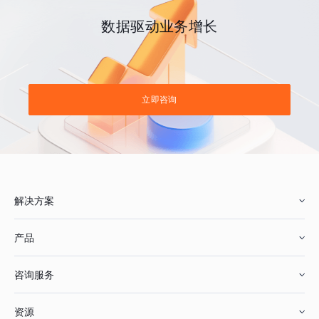
数据驱动业务增长
立即咨询
解决方案
产品
零售行业
咨询服务
美妆行业
增长分析
资源