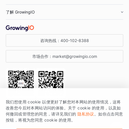
鞋服行业
客户数据平台
咨询服务
了解 GrowingIO
汽车行业
智能运营
增长干货
金融行业
获客分析
增长公开课
关于 GrowingIO
咨询热线：
400-102-8388
私有化部署
A/B 实验
增长博客
增长大会
市场合作：
market@growingio.com
渠道质量分析
产品使用文档
StartDT DAY
开发者文档
行业活动
SDK 文档
关注公众号
获取更多干货
我们想使用 cookie 以便更好了解您对本网站的使用情况，这将
场景指南
改善您今后对本网站访问的体验。关于 cookie 的使用，以及如
GrowingIO 是专注于数据智能分析与增长的品牌，核心平台为 GrowingIO
何撤回或管理您的同意，请详见我们的
隐私协议
。如你点击同意
按钮，将视为您同意 cookie 的使用。
分析云。