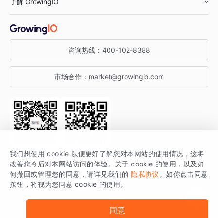
了解 GrowingIO
汽车行业
智能运营
增长干货
金融行业
获客分析
增长公开课
关于 GrowingIO
咨询热线：
400-102-8388
私有化部署
A/B 实验
增长博客
增长大会
市场合作：
market@growingio.com
渠道质量分析
产品使用文档
StartDT DAY
开发者文档
行业活动
SDK 文档
关注公众号
获取更多干货
我们想使用 cookie 以便更好了解您对本网站的使用情况，这将
场景指南
改善您今后对本网站访问的体验。关于 cookie 的使用，以及如
GrowingIO 是专注于数据智能分析与增长的品牌，核心平台为 GrowingIO
何撤回或管理您的同意，请详见我们的
隐私协议
。如你点击同意
按钮，将视为您同意 cookie 的使用。
分析云。
版权所有 © 北京易数科技有限公司
SDK相关说明
京ICP备15038330号
同意
京公网安备 11010502037228号
法律声明及隐私条款