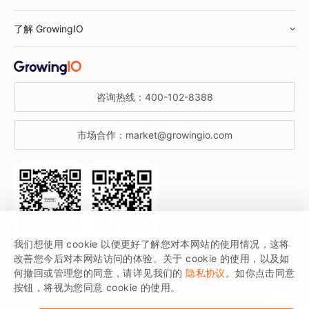
鞋服行业
客户数据平台
咨询服务
了解 GrowingIO
汽车行业
智能运营
增长干货
金融行业
获客分析
增长公开课
关于 GrowingIO
咨询热线：
400-102-8388
私有化部署
A/B 实验
增长博客
增长大会
市场合作：
market@growingio.com
渠道质量分析
产品使用文档
StartDT DAY
开发者文档
行业活动
SDK 文档
关注公众号
获取更多干货
我们想使用 cookie 以便更好了解您对本网站的使用情况，这将
场景指南
改善您今后对本网站访问的体验。关于 cookie 的使用，以及如
GrowingIO 是专注于数据智能分析与增长的品牌，核心平台为 GrowingIO
何撤回或管理您的同意，请详见我们的
隐私协议
。如你点击同意
按钮，将视为您同意 cookie 的使用。
分析云。