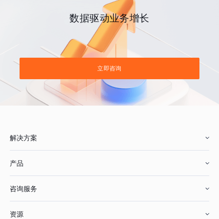
数据驱动业务增长
立即咨询
解决方案
产品
零售行业
咨询服务
美妆行业
增长分析
资源