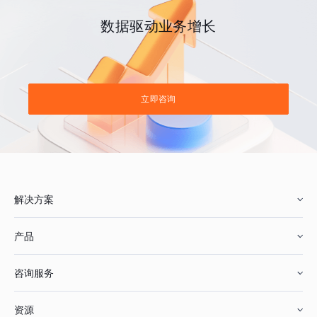
数据驱动业务增长
立即咨询
解决方案
产品
零售行业
咨询服务
美妆行业
增长分析
资源