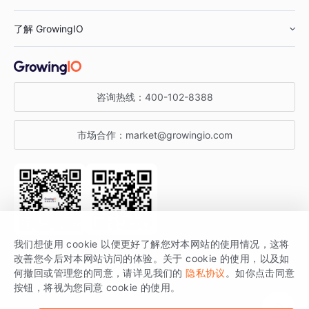
鞋服行业
客户数据平台
咨询服务
了解 GrowingIO
汽车行业
智能运营
增长干货
金融行业
获客分析
增长公开课
关于 GrowingIO
咨询热线：
400-102-8388
私有化部署
A/B 实验
增长博客
增长大会
市场合作：
market@growingio.com
渠道质量分析
产品使用文档
StartDT DAY
开发者文档
行业活动
SDK 文档
关注公众号
获取更多干货
我们想使用 cookie 以便更好了解您对本网站的使用情况，这将
场景指南
改善您今后对本网站访问的体验。关于 cookie 的使用，以及如
GrowingIO 是专注于数据智能分析与增长的品牌，核心平台为 GrowingIO
何撤回或管理您的同意，请详见我们的
隐私协议
。如你点击同意
按钮，将视为您同意 cookie 的使用。
分析云。