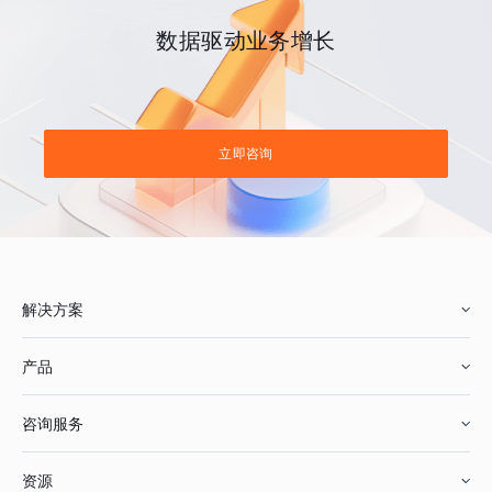
数据驱动业务增长
立即咨询
解决方案
产品
零售行业
咨询服务
美妆行业
增长分析
资源