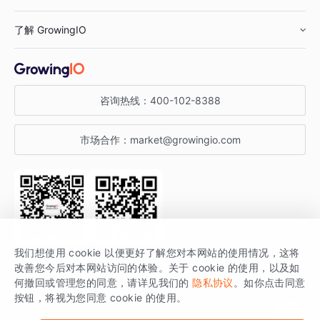
鞋服行业
客户数据平台
咨询服务
了解 GrowingIO
汽车行业
智能运营
增长干货
金融行业
获客分析
增长公开课
关于 GrowingIO
咨询热线：
400-102-8388
私有化部署
A/B 实验
增长博客
增长大会
市场合作：
market@growingio.com
渠道质量分析
产品使用文档
StartDT DAY
开发者文档
行业活动
SDK 文档
关注公众号
获取更多干货
我们想使用 cookie 以便更好了解您对本网站的使用情况，这将
场景指南
改善您今后对本网站访问的体验。关于 cookie 的使用，以及如
GrowingIO 是专注于数据智能分析与增长的品牌，核心平台为 GrowingIO
何撤回或管理您的同意，请详见我们的
隐私协议
。如你点击同意
按钮，将视为您同意 cookie 的使用。
分析云。