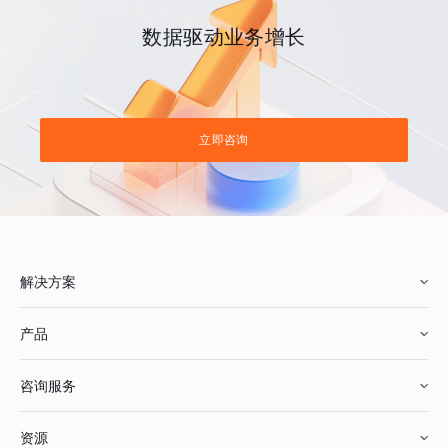
数据驱动业务增长
立即咨询
解决方案
产品
零售行业
咨询服务
美妆行业
增长分析
资源