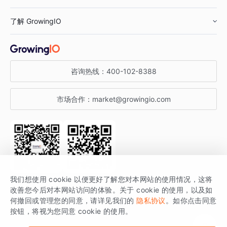
鞋服行业
客户数据平台
咨询服务
了解 GrowingIO
汽车行业
智能运营
增长干货
金融行业
获客分析
增长公开课
关于 GrowingIO
咨询热线：
400-102-8388
私有化部署
A/B 实验
增长博客
增长大会
市场合作：
market@growingio.com
渠道质量分析
产品使用文档
StartDT DAY
开发者文档
行业活动
SDK 文档
关注公众号
获取更多干货
我们想使用 cookie 以便更好了解您对本网站的使用情况，这将
场景指南
改善您今后对本网站访问的体验。关于 cookie 的使用，以及如
GrowingIO 是专注于数据智能分析与增长的品牌，核心平台为 GrowingIO
何撤回或管理您的同意，请详见我们的
隐私协议
。如你点击同意
按钮，将视为您同意 cookie 的使用。
分析云。