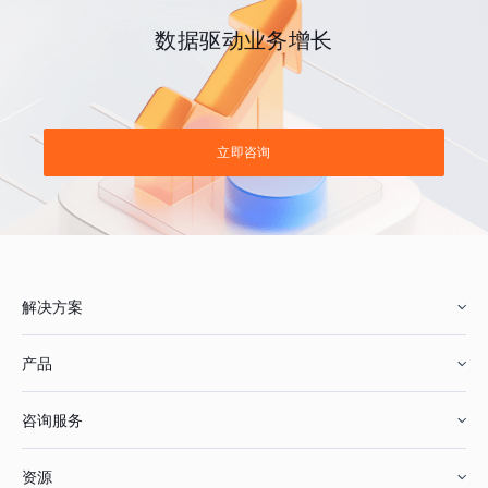
数据驱动业务增长
立即咨询
解决方案
产品
零售行业
咨询服务
美妆行业
增长分析
资源