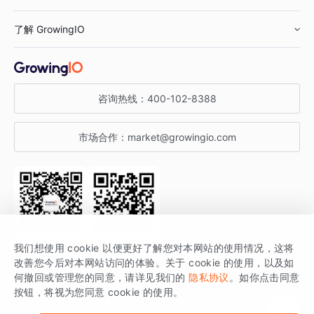
鞋服行业
客户数据平台
咨询服务
了解 GrowingIO
汽车行业
智能运营
增长干货
金融行业
获客分析
增长公开课
关于 GrowingIO
咨询热线：
400-102-8388
私有化部署
A/B 实验
增长博客
增长大会
市场合作：
market@growingio.com
渠道质量分析
产品使用文档
StartDT DAY
开发者文档
行业活动
SDK 文档
关注公众号
获取更多干货
我们想使用 cookie 以便更好了解您对本网站的使用情况，这将
场景指南
改善您今后对本网站访问的体验。关于 cookie 的使用，以及如
GrowingIO 是专注于数据智能分析与增长的品牌，核心平台为 GrowingIO
何撤回或管理您的同意，请详见我们的
隐私协议
。如你点击同意
按钮，将视为您同意 cookie 的使用。
分析云。