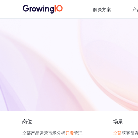
解决方案
产
岗位
场景
全部
产品
运营
市场
分析
开发
管理
全部
获客
留