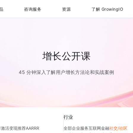
品
咨询服务
资源
了解 GrowingIO
增长公开课
45 分钟深入了解用户增长方法论和实战案例
行业
存
激活
变现
推荐
AARRR
全部
企业服务
互联网金融
社交/社区