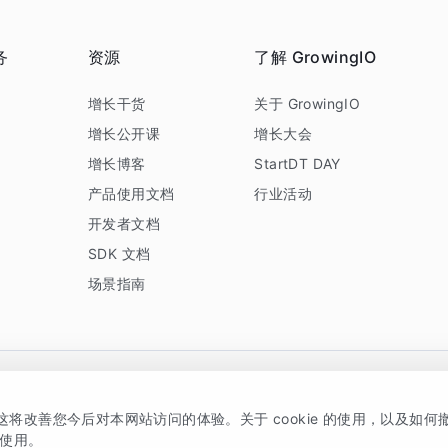
务
资源
了解 GrowingIO
务
增长干货
关于 GrowingIO
增长公开课
增长大会
增长博客
StartDT DAY
产品使用文档
行业活动
开发者文档
SDK 文档
场景指南
GrowingIO 是专注于数据智能分析与增长的品牌，核心平台为 GrowingIO 分析云
，这将改善您今后对本网站访问的体验。关于 cookie 的使用，以及如
5038330号
京公网安备 11010502037228号
的使用。