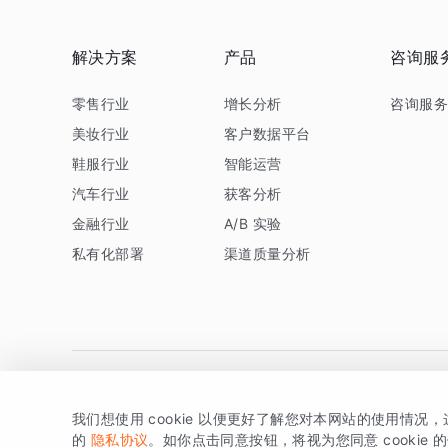
解决方案
产品
咨询服
零售行业
增长分析
咨询服
美妆行业
客户数据平台
鞋服行业
智能运营
汽车行业
获客分析
金融行业
A/B 实验
私有化部署
渠道质量分析
我们想使用 cookie 以便更好了解您对本网站的使用情况
版权所有 © 北京易数科技有限公司
SDK相关说明
京ICP备1
的
隐私协议
。如你点击同意按钮，将视为您同意 cookie 