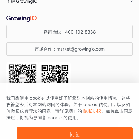
了解 GrowingIO
汽车行业
智能运营
增长干货
金融行业
获客分析
增长公开课
关于 GrowingIO
咨询热线：
400-102-8388
私有化部署
A/B 实验
增长博客
增长大会
市场合作：
market@growingio.com
渠道质量分析
产品使用文档
StartDT DAY
开发者文档
行业活动
SDK 文档
关注公众号
获取更多干货
我们想使用 cookie 以便更好了解您对本网站的使用情况，这将
场景指南
改善您今后对本网站访问的体验。关于 cookie 的使用，以及如
GrowingIO 是专注于数据智能分析与增长的品牌，核心平台为 GrowingIO
何撤回或管理您的同意，请详见我们的
隐私协议
。如你点击同意
按钮，将视为您同意 cookie 的使用。
分析云。
版权所有 © 北京易数科技有限公司
SDK相关说明
京ICP备15038330号
同意
京公网安备 11010502037228号
法律声明及隐私条款