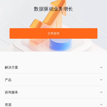
数据驱动业务增长
立即咨询
解决方案
产品
零售行业
咨询服务
美妆行业
增长分析
资源