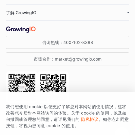
鞋服行业
客户数据平台
咨询服务
了解 GrowingIO
汽车行业
智能运营
增长干货
金融行业
获客分析
增长公开课
关于 GrowingIO
咨询热线：
400-102-8388
私有化部署
A/B 实验
增长博客
增长大会
市场合作：
market@growingio.com
渠道质量分析
产品使用文档
StartDT DAY
开发者文档
行业活动
SDK 文档
关注公众号
获取更多干货
我们想使用 cookie 以便更好了解您对本网站的使用情况，这将
场景指南
改善您今后对本网站访问的体验。关于 cookie 的使用，以及如
GrowingIO 是专注于数据智能分析与增长的品牌，核心平台为 GrowingIO
何撤回或管理您的同意，请详见我们的
隐私协议
。如你点击同意
按钮，将视为您同意 cookie 的使用。
分析云。