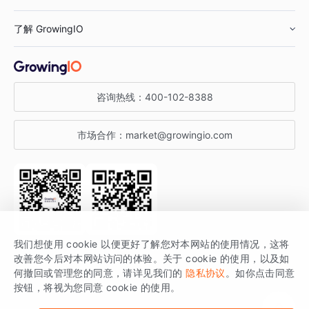
鞋服行业
客户数据平台
咨询服务
了解 GrowingIO
汽车行业
智能运营
增长干货
金融行业
获客分析
增长公开课
关于 GrowingIO
咨询热线：
400-102-8388
私有化部署
A/B 实验
增长博客
增长大会
市场合作：
market@growingio.com
渠道质量分析
产品使用文档
StartDT DAY
开发者文档
行业活动
SDK 文档
关注公众号
获取更多干货
我们想使用 cookie 以便更好了解您对本网站的使用情况，这将
场景指南
改善您今后对本网站访问的体验。关于 cookie 的使用，以及如
GrowingIO 是专注于数据智能分析与增长的品牌，核心平台为 GrowingIO
何撤回或管理您的同意，请详见我们的
隐私协议
。如你点击同意
按钮，将视为您同意 cookie 的使用。
分析云。