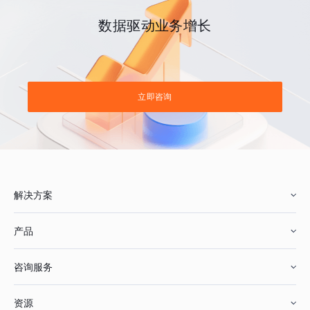
数据驱动业务增长
立即咨询
解决方案
产品
零售行业
咨询服务
美妆行业
增长分析
资源