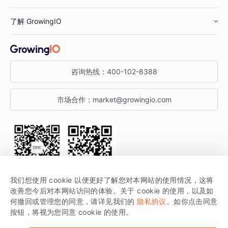
鞋服行业
客户数据平台
咨询服务
了解 GrowingIO
汽车行业
智能运营
增长干货
金融行业
获客分析
增长公开课
关于 GrowingIO
咨询热线：
400-102-8388
私有化部署
A/B 实验
增长博客
增长大会
市场合作：
market@growingio.com
渠道质量分析
产品使用文档
StartDT DAY
开发者文档
行业活动
SDK 文档
关注公众号
获取更多干货
我们想使用 cookie 以便更好了解您对本网站的使用情况，这将
场景指南
改善您今后对本网站访问的体验。关于 cookie 的使用，以及如
GrowingIO 是专注于数据智能分析与增长的品牌，核心平台为 GrowingIO
何撤回或管理您的同意，请详见我们的
隐私协议
。如你点击同意
按钮，将视为您同意 cookie 的使用。
分析云。