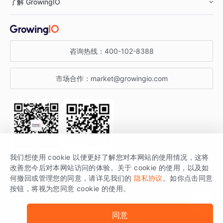
了解 GrowingIO
汽车行业
智能运营
增长干货
金融行业
获客分析
增长公开课
关于 GrowingIO
咨询热线：
400-102-8388
私有化部署
A/B 实验
增长博客
增长大会
市场合作：
market@growingio.com
渠道质量分析
产品使用文档
StartDT DAY
开发者文档
行业活动
SDK 文档
关注公众号
获取更多干货
我们想使用 cookie 以便更好了解您对本网站的使用情况，这将
场景指南
改善您今后对本网站访问的体验。关于 cookie 的使用，以及如
GrowingIO 是专注于数据智能分析与增长的品牌，核心平台为 GrowingIO
何撤回或管理您的同意，请详见我们的
隐私协议
。如你点击同意
按钮，将视为您同意 cookie 的使用。
分析云。
版权所有 © 北京易数科技有限公司
SDK相关说明
京ICP备15038330号
同意
京公网安备 11010502037228号
法律声明及隐私条款